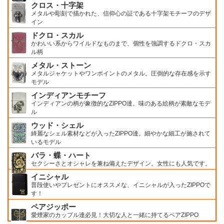
クロス・十字架
メタルや彫刻で描かれた、信仰心の証である十字架モチーフのデザ
イン
ドクロ・スカル
かわいい系からワイルドなものまで、個性を強調するドクロ・スカ
ル柄
メタル・ストーン
メタルジャケットやワンポイントのメタル。圧倒的な存在感を示す
モデル
インディアンモチーフ
インディアンの柄が象徴的なZIPPO達。味のある絵柄が素敵なモデ
ル
ウッド・シェル
綺麗なシェル素材などが入ったZIPPO達。細やかな細工が施されて
いるモデル
バラ・蝶・ハート
セクシーさとオシャレを兼ね備えたデザイン。女性にも人気です。
イニシャル
普段使いやプレゼントにオススメな、イニシャルが入ったZIPPOで
す！
ペアジッポー
愛煙家のカップル達必見！大切な人と一緒に持てるペアZIPPO