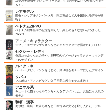
1950年代製からのアンティーク品。生まれ年のZIPPOが見つかるか
も！？
レアモデル
廃番・シリアルナンバー入り・限定商品など入手困難なモデルが多
数！
ベトナムZIPPO
ベトナム戦争当時の記憶を刻んだ、兵士の色々な想いがつまった
ZIPPO
アニメ・キャラクター
ジブリ・エヴァンゲリオンなどのキャラクターが描かれたZIPPO
セクシー・レディ
色気たっぷりな女の子や、ZIPPOのイメージキャラクターウィンデ
ィのデザイン
バイク・車
ハーレーダビッドソンをはじめ、乗り物をモチーフにしたデザイン
タバコ
マルボロ・アメスピなどの入手困難な希少モデル多数！
アニマル系
キュートな猫ちゃんやワンちゃんをデザインした、女性にも人気の
モデル
和柄・漢字
虎や鯉、鳳凰・般若心経など日本古来の文化を取り入れたモデル