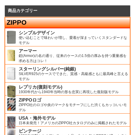
商品カテゴリー
ZIPPO
シンプルデザイン
使い込むことで味わいが増し、愛着が深まっていくスタンダードな
モデル
アーマー
鎧(Armor)の名の通り、従来のケースの1.5倍の厚みを持つ重量感を
求める方はコレ！
スターリングシルバー(純銀)
SILVER925のケースでできた、質感・高級感ともに最高峰と言える
モデル
レプリカ(復刻モデル)
1930年代から1940年当時の形を忠実に再現した復刻版モデル
ZIPPOロゴ
ZIPPO社のロゴや炎のマークをモチーフにした渋くもカッコいいモ
デル
USA・海外モデル
日本未発売！アメリカのZIPPO社カタログのみに掲載されたモデル
ビンテージ