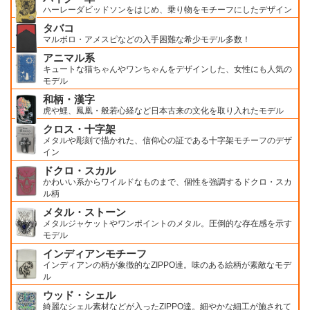
ハーレーダビッドソンをはじめ、乗り物をモチーフにしたデザイン
タバコ
マルボロ・アメスピなどの入手困難な希少モデル多数！
アニマル系
キュートな猫ちゃんやワンちゃんをデザインした、女性にも人気の
モデル
和柄・漢字
虎や鯉、鳳凰・般若心経など日本古来の文化を取り入れたモデル
クロス・十字架
メタルや彫刻で描かれた、信仰心の証である十字架モチーフのデザ
イン
ドクロ・スカル
かわいい系からワイルドなものまで、個性を強調するドクロ・スカ
ル柄
メタル・ストーン
メタルジャケットやワンポイントのメタル。圧倒的な存在感を示す
モデル
インディアンモチーフ
インディアンの柄が象徴的なZIPPO達。味のある絵柄が素敵なモデ
ル
ウッド・シェル
綺麗なシェル素材などが入ったZIPPO達。細やかな細工が施されて