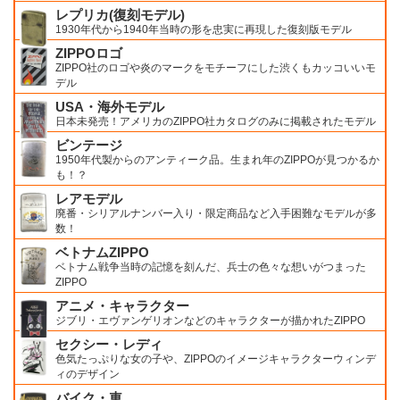
レプリカ(復刻モデル)
1930年代から1940年当時の形を忠実に再現した復刻版モデル
ZIPPOロゴ
ZIPPO社のロゴや炎のマークをモチーフにした渋くもカッコいいモ
デル
USA・海外モデル
日本未発売！アメリカのZIPPO社カタログのみに掲載されたモデル
ビンテージ
1950年代製からのアンティーク品。生まれ年のZIPPOが見つかるか
も！？
レアモデル
廃番・シリアルナンバー入り・限定商品など入手困難なモデルが多
数！
ベトナムZIPPO
ベトナム戦争当時の記憶を刻んだ、兵士の色々な想いがつまった
ZIPPO
アニメ・キャラクター
ジブリ・エヴァンゲリオンなどのキャラクターが描かれたZIPPO
セクシー・レディ
色気たっぷりな女の子や、ZIPPOのイメージキャラクターウィンデ
ィのデザイン
バイク・車