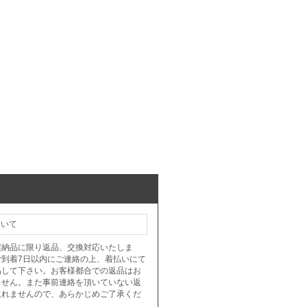
ついて
誤納品に限り返品、交換対応いたしま
ご到着7日以内にご連絡の上、着払いにて
品して下さい。お客様都合での返品はお
ません。また事前連絡を頂いていない返
取れませんので、あらかじめご了承くだ