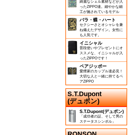
綺麗なシェル素材などが入
ったZIPPO達。細やかな細
工が施されているモデル
バラ・蝶・ハート
セクシーさとオシャレを兼
ね備えたデザイン。女性に
も人気です。
イニシャル
普段使いやプレゼントにオ
ススメな、イニシャルが入
ったZIPPOです！
ペアジッポー
愛煙家のカップル達必見！
大切な人と一緒に持てるペ
アZIPPO
S.T.Dupont
(デュポン)
S.T.Dupont(デュポン)
「成功者の証、そして男の
ステータスシンボル」
RONSON