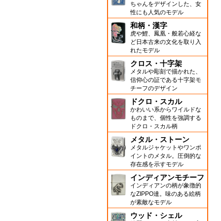
ちゃんをデザインした、女
性にも人気のモデル
和柄・漢字
虎や鯉、鳳凰・般若心経な
ど日本古来の文化を取り入
れたモデル
クロス・十字架
メタルや彫刻で描かれた、
信仰心の証である十字架モ
チーフのデザイン
ドクロ・スカル
かわいい系からワイルドな
ものまで、個性を強調する
ドクロ・スカル柄
メタル・ストーン
メタルジャケットやワンポ
イントのメタル。圧倒的な
存在感を示すモデル
インディアンモチーフ
インディアンの柄が象徴的
なZIPPO達。味のある絵柄
が素敵なモデル
ウッド・シェル