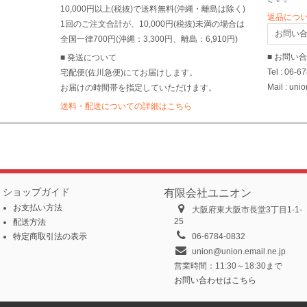
10,000円以上(税抜)で送料無料(沖縄・離島は除く)
返品につ
1回のご注文合計が、10,000円(税抜)未満の場合は
お問い
全国一律700円(沖縄：3,300円、離島：6,910円)
■ お問い
■ 発送について
Tel : 06-6
宅配便(佐川急便)にてお届けします。
Mail : uni
お届けの時間帯を指定していただけます。
送料・配送についての詳細はこちら
ショップガイド
有限会社ユニオン
お支払い方法
大阪府東大阪市長堂3丁目1-1-
25
配送方法
特定商取引法の表示
06-6784-0832
union@union.email.ne.jp
営業時間：11:30～18:30まで
お問い合わせはこちら