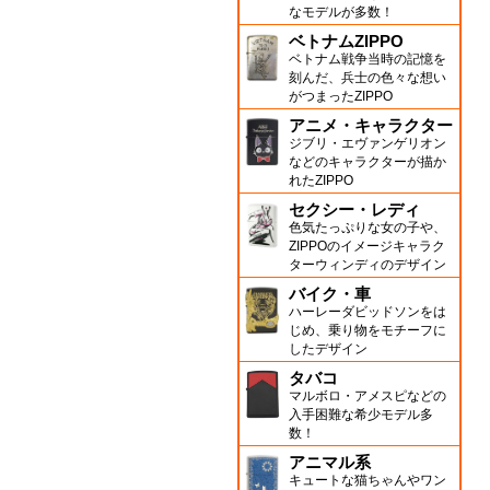
なモデルが多数！
ベトナムZIPPO
ベトナム戦争当時の記憶を
刻んだ、兵士の色々な想い
がつまったZIPPO
アニメ・キャラクター
ジブリ・エヴァンゲリオン
などのキャラクターが描か
れたZIPPO
セクシー・レディ
色気たっぷりな女の子や、
ZIPPOのイメージキャラク
ターウィンディのデザイン
バイク・車
ハーレーダビッドソンをは
じめ、乗り物をモチーフに
したデザイン
タバコ
マルボロ・アメスピなどの
入手困難な希少モデル多
数！
アニマル系
キュートな猫ちゃんやワン