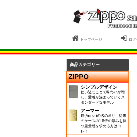
トップページ
ログ
商品カテゴリー
ZIPPO
シンプルデザイン
使い込むことで味わいが増
し、愛着が深まっていくス
タンダードなモデル
アーマー
鎧(Armor)の名の通り、従来
のケースの1.5倍の厚みを持
つ重量感を求める方はコ
レ！