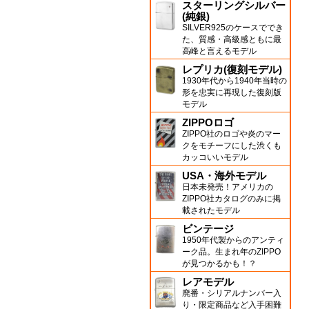
スターリングシルバー
(純銀)
SILVER925のケースででき
た、質感・高級感ともに最
高峰と言えるモデル
レプリカ(復刻モデル)
1930年代から1940年当時の
形を忠実に再現した復刻版
モデル
ZIPPOロゴ
ZIPPO社のロゴや炎のマー
クをモチーフにした渋くも
カッコいいモデル
USA・海外モデル
日本未発売！アメリカの
ZIPPO社カタログのみに掲
載されたモデル
ビンテージ
1950年代製からのアンティ
ーク品。生まれ年のZIPPO
が見つかるかも！？
レアモデル
廃番・シリアルナンバー入
り・限定商品など入手困難