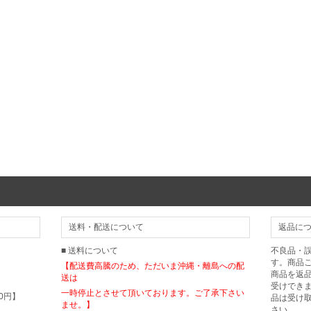
送料・配送について
返品に
■ 送料について
不良品・
す。商品
【配送費高騰のため、ただいま沖縄・離島への配
商品を返
送は
受けでき
一時停止とさせて頂いております。ご了承下さい
0円】
品は受け
ませ。】
さい。