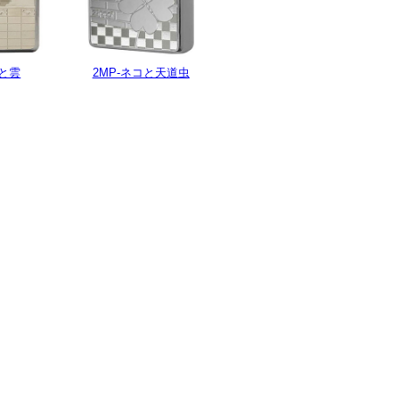
コと雲
2MP-ネコと天道虫