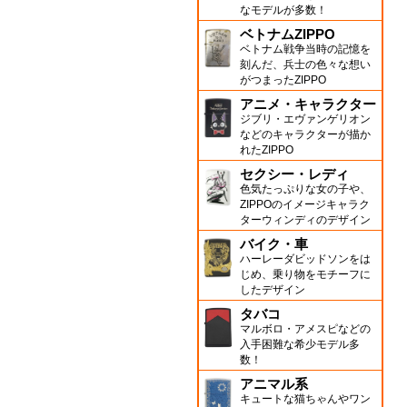
なモデルが多数！
ベトナムZIPPO
ベトナム戦争当時の記憶を
刻んだ、兵士の色々な想い
がつまったZIPPO
アニメ・キャラクター
ジブリ・エヴァンゲリオン
などのキャラクターが描か
れたZIPPO
セクシー・レディ
色気たっぷりな女の子や、
ZIPPOのイメージキャラク
ターウィンディのデザイン
バイク・車
ハーレーダビッドソンをは
じめ、乗り物をモチーフに
したデザイン
タバコ
マルボロ・アメスピなどの
入手困難な希少モデル多
数！
アニマル系
キュートな猫ちゃんやワン