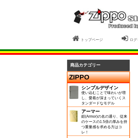
トップページ
ログ
商品カテゴリー
ZIPPO
シンプルデザイン
使い込むことで味わいが増
し、愛着が深まっていくス
タンダードなモデル
アーマー
鎧(Armor)の名の通り、従来
のケースの1.5倍の厚みを持
つ重量感を求める方はコ
レ！