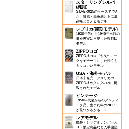
スターリングシルバー
(純銀)
SILVER925のケースででき
た、質感・高級感ともに最
高峰と言えるモデル
レプリカ(復刻モデル)
1930年代から1940年当時の
形を忠実に再現した復刻版
モデル
ZIPPOロゴ
ZIPPO社のロゴや炎のマー
クをモチーフにした渋くも
カッコいいモデル
USA・海外モデル
日本未発売！アメリカの
ZIPPO社カタログのみに掲
載されたモデル
ビンテージ
1950年代製からのアンティ
ーク品。生まれ年のZIPPO
が見つかるかも！？
レアモデル
廃番・シリアルナンバー入
り・限定商品など入手困難