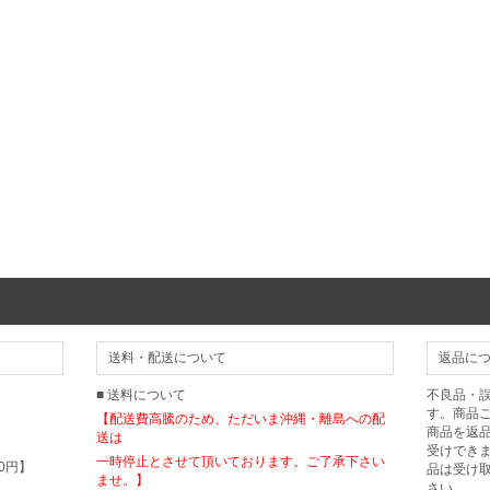
送料・配送について
返品に
■ 送料について
不良品・
す。商品
【配送費高騰のため、ただいま沖縄・離島への配
商品を返
送は
受けでき
一時停止とさせて頂いております。ご了承下さい
0円】
品は受け
ませ。】
さい。