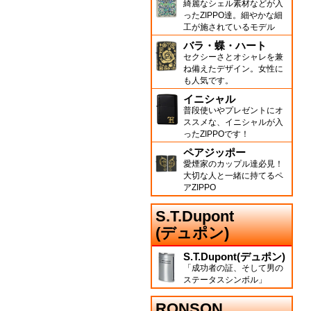
綺麗なシェル素材などが入
ったZIPPO達。細やかな細
工が施されているモデル
バラ・蝶・ハート
セクシーさとオシャレを兼
ね備えたデザイン。女性に
も人気です。
イニシャル
普段使いやプレゼントにオ
ススメな、イニシャルが入
ったZIPPOです！
ペアジッポー
愛煙家のカップル達必見！
大切な人と一緒に持てるペ
アZIPPO
S.T.Dupont
(デュポン)
S.T.Dupont(デュポン)
「成功者の証、そして男の
ステータスシンボル」
RONSON