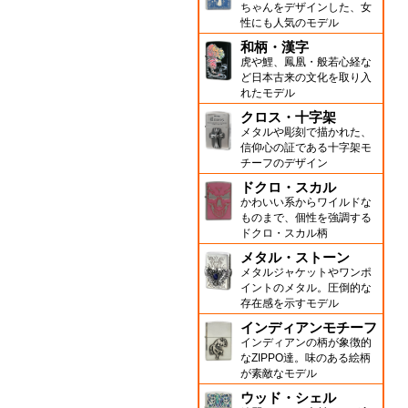
ちゃんをデザインした、女
性にも人気のモデル
和柄・漢字
虎や鯉、鳳凰・般若心経な
ど日本古来の文化を取り入
れたモデル
クロス・十字架
メタルや彫刻で描かれた、
信仰心の証である十字架モ
チーフのデザイン
ドクロ・スカル
かわいい系からワイルドな
ものまで、個性を強調する
ドクロ・スカル柄
メタル・ストーン
メタルジャケットやワンポ
イントのメタル。圧倒的な
存在感を示すモデル
インディアンモチーフ
インディアンの柄が象徴的
なZIPPO達。味のある絵柄
が素敵なモデル
ウッド・シェル