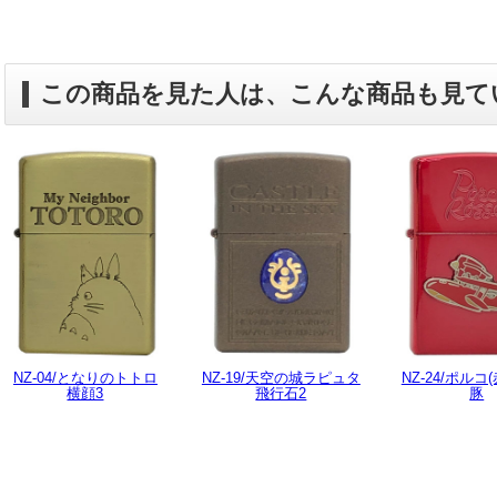
この商品を見た人は、こんな商品も見て
NZ-04/となりのトトロ
NZ-19/天空の城ラピュタ
NZ-24/ポルコ(
横顔3
飛行石2
豚