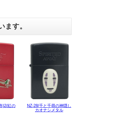
います。
赤)2/紅の
NZ-28/千と千尋の神隠し
カオナシメタル