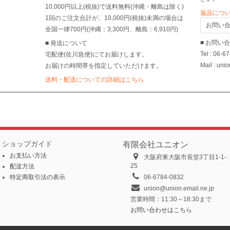
10,000円以上(税抜)で送料無料(沖縄・離島は除く)
返品につ
1回のご注文合計が、10,000円(税抜)未満の場合は
お問い
全国一律700円(沖縄：3,300円、離島：6,910円)
■ お問い
■ 発送について
Tel : 06-6
宅配便(佐川急便)にてお届けします。
Mail : uni
お届けの時間帯を指定していただけます。
送料・配送についての詳細はこちら
ショップガイド
有限会社ユニオン
お支払い方法
大阪府東大阪市長堂3丁目1-1-
25
配送方法
特定商取引法の表示
06-6784-0832
union@union.email.ne.jp
営業時間：11:30～18:30まで
お問い合わせはこちら