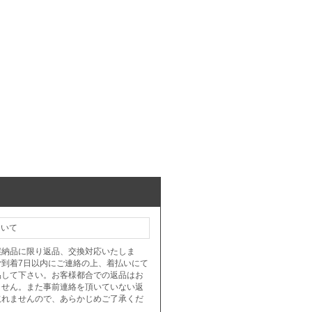
ついて
誤納品に限り返品、交換対応いたしま
ご到着7日以内にご連絡の上、着払いにて
品して下さい。お客様都合での返品はお
ません。また事前連絡を頂いていない返
取れませんので、あらかじめご了承くだ