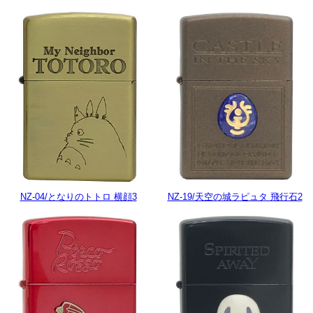
NZ-04/となりのトトロ 横顔3
NZ-19/天空の城ラピュタ 飛行石2