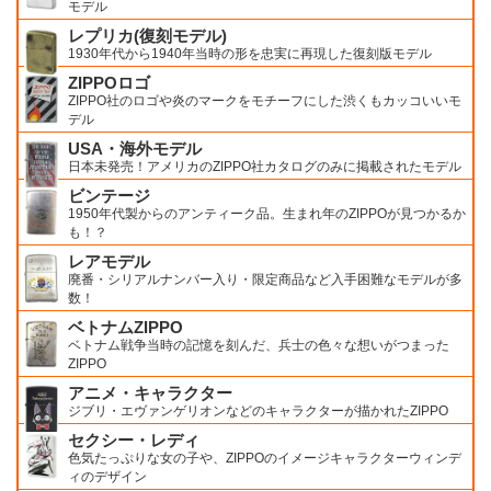
モデル
レプリカ(復刻モデル)
1930年代から1940年当時の形を忠実に再現した復刻版モデル
ZIPPOロゴ
ZIPPO社のロゴや炎のマークをモチーフにした渋くもカッコいいモ
デル
USA・海外モデル
日本未発売！アメリカのZIPPO社カタログのみに掲載されたモデル
ビンテージ
1950年代製からのアンティーク品。生まれ年のZIPPOが見つかるか
も！？
レアモデル
廃番・シリアルナンバー入り・限定商品など入手困難なモデルが多
数！
ベトナムZIPPO
ベトナム戦争当時の記憶を刻んだ、兵士の色々な想いがつまった
ZIPPO
アニメ・キャラクター
ジブリ・エヴァンゲリオンなどのキャラクターが描かれたZIPPO
セクシー・レディ
色気たっぷりな女の子や、ZIPPOのイメージキャラクターウィンデ
ィのデザイン