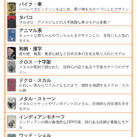
バイク・車
ハーレーダビッドソンをはじめ、乗り物をモチーフにしたデザイン
タバコ
マルボロ・アメスピなどの入手困難な希少モデル多数！
アニマル系
キュートな猫ちゃんやワンちゃんをデザインした、女性にも人気の
モデル
和柄・漢字
虎や鯉、鳳凰・般若心経など日本古来の文化を取り入れたモデル
クロス・十字架
メタルや彫刻で描かれた、信仰心の証である十字架モチーフのデザ
イン
ドクロ・スカル
かわいい系からワイルドなものまで、個性を強調するドクロ・スカ
ル柄
メタル・ストーン
メタルジャケットやワンポイントのメタル。圧倒的な存在感を示す
モデル
インディアンモチーフ
インディアンの柄が象徴的なZIPPO達。味のある絵柄が素敵なモデ
ル
ウッド・シェル