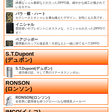
綺麗なシェル素材などが入ったZIPPO達。細やかな細工が施されて
いるモデル
バラ・蝶・ハート
セクシーさとオシャレを兼ね備えたデザイン。女性にも人気です。
イニシャル
普段使いやプレゼントにオススメな、イニシャルが入ったZIPPOで
す！
ペアジッポー
愛煙家のカップル達必見！大切な人と一緒に持てるペアZIPPO
S.T.Dupont
(デュポン)
S.T.Dupont(デュポン)
「成功者の証、そして男のステータスシンボル」
RONSON
(ロンソン)
RONSON(ロンソン)
全世界に愛用者を持つグローバルな喫煙具メーカー!
IMCO(イムコ)