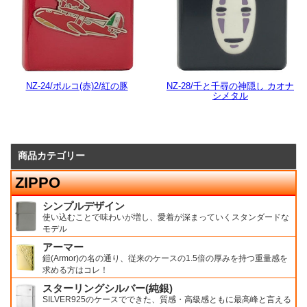
NZ-24/ポルコ(赤)2/紅の豚
NZ-28/千と千尋の神隠し カオナ
シメタル
商品カテゴリー
ZIPPO
シンプルデザイン
使い込むことで味わいが増し、愛着が深まっていくスタンダードな
モデル
アーマー
鎧(Armor)の名の通り、従来のケースの1.5倍の厚みを持つ重量感を
求める方はコレ！
スターリングシルバー(純銀)
SILVER925のケースでできた、質感・高級感ともに最高峰と言える