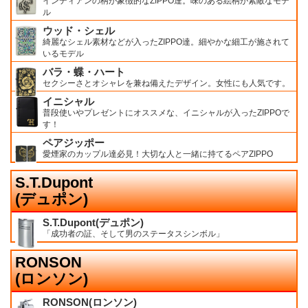
インディアンの柄が象徴的なZIPPO達。味のある絵柄が素敵なモデ
ル
ウッド・シェル
綺麗なシェル素材などが入ったZIPPO達。細やかな細工が施されて
いるモデル
バラ・蝶・ハート
セクシーさとオシャレを兼ね備えたデザイン。女性にも人気です。
イニシャル
普段使いやプレゼントにオススメな、イニシャルが入ったZIPPOで
す！
ペアジッポー
愛煙家のカップル達必見！大切な人と一緒に持てるペアZIPPO
S.T.Dupont
(デュポン)
S.T.Dupont(デュポン)
「成功者の証、そして男のステータスシンボル」
RONSON
(ロンソン)
RONSON(ロンソン)