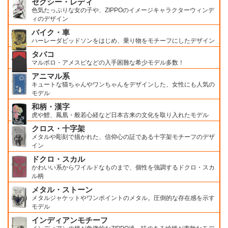
セクシー・レディ
色気たっぷりな女の子や、ZIPPOのイメージキャラクターウィンデ
ィのデザイン
バイク・車
ハーレーダビッドソンをはじめ、乗り物をモチーフにしたデザイン
タバコ
マルボロ・アメスピなどの入手困難な希少モデル多数！
アニマル系
キュートな猫ちゃんやワンちゃんをデザインした、女性にも人気の
モデル
和柄・漢字
虎や鯉、鳳凰・般若心経など日本古来の文化を取り入れたモデル
クロス・十字架
メタルや彫刻で描かれた、信仰心の証である十字架モチーフのデザ
イン
ドクロ・スカル
かわいい系からワイルドなものまで、個性を強調するドクロ・スカ
ル柄
メタル・ストーン
メタルジャケットやワンポイントのメタル。圧倒的な存在感を示す
モデル
インディアンモチーフ