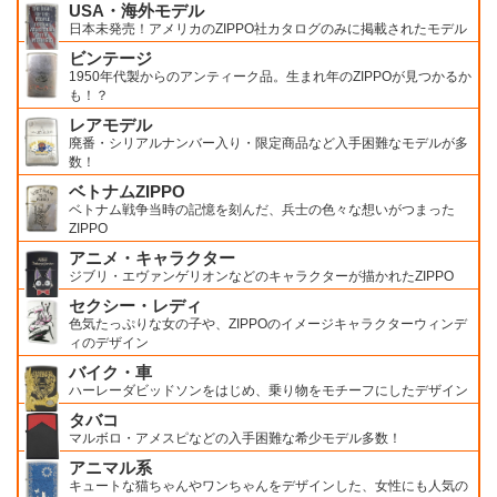
USA・海外モデル
日本未発売！アメリカのZIPPO社カタログのみに掲載されたモデル
ビンテージ
1950年代製からのアンティーク品。生まれ年のZIPPOが見つかるか
も！？
レアモデル
廃番・シリアルナンバー入り・限定商品など入手困難なモデルが多
数！
ベトナムZIPPO
ベトナム戦争当時の記憶を刻んだ、兵士の色々な想いがつまった
ZIPPO
アニメ・キャラクター
ジブリ・エヴァンゲリオンなどのキャラクターが描かれたZIPPO
セクシー・レディ
色気たっぷりな女の子や、ZIPPOのイメージキャラクターウィンデ
ィのデザイン
バイク・車
ハーレーダビッドソンをはじめ、乗り物をモチーフにしたデザイン
タバコ
マルボロ・アメスピなどの入手困難な希少モデル多数！
アニマル系
キュートな猫ちゃんやワンちゃんをデザインした、女性にも人気の