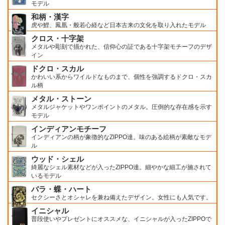
モデル
和柄・漢字
虎や鯉、鳳凰・般若心経など日本古来の文化を取り入れたモデル
クロス・十字架
メタルや彫刻で描かれた、信仰心の証である十字架モチーフのデザ
イン
ドクロ・スカル
かわいい系からワイルドなものまで、個性を強調するドクロ・スカ
ル柄
メタル・ストーン
メタルジャケットやワンポイントのメタル。圧倒的な存在感を示す
モデル
インディアンモチーフ
インディアンの柄が象徴的なZIPPO達。味のある絵柄が素敵なモデ
ル
ウッド・シェル
綺麗なシェル素材などが入ったZIPPO達。細やかな細工が施されて
いるモデル
バラ・蝶・ハート
セクシーさとオシャレを兼ね備えたデザイン。女性にも人気です。
イニシャル
普段使いやプレゼントにオススメな、イニシャルが入ったZIPPOで