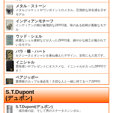
メタル・ストーン
メタルジャケットやワンポイントのメタル。圧倒的な存在感を示す
モデル
インディアンモチーフ
インディアンの柄が象徴的なZIPPO達。味のある絵柄が素敵なモデ
ル
ウッド・シェル
綺麗なシェル素材などが入ったZIPPO達。細やかな細工が施されて
いるモデル
バラ・蝶・ハート
セクシーさとオシャレを兼ね備えたデザイン。女性にも人気です。
イニシャル
普段使いやプレゼントにオススメな、イニシャルが入ったZIPPOで
す！
ペアジッポー
愛煙家のカップル達必見！大切な人と一緒に持てるペアZIPPO
S.T.Dupont
(デュポン)
S.T.Dupont(デュポン)
「成功者の証、そして男のステータスシンボル」