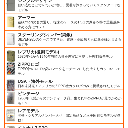
シンプルデザイン
使い込むことで味わいが増し、愛着が深まっていくスタンダードな
モデル
アーマー
鎧(Armor)の名の通り、従来のケースの1.5倍の厚みを持つ重量感を
求める方はコレ！
スターリングシルバー(純銀)
SILVER925のケースでできた、質感・高級感ともに最高峰と言える
モデル
レプリカ(復刻モデル)
1930年代から1940年当時の形を忠実に再現した復刻版モデル
ZIPPOロゴ
ZIPPO社のロゴや炎のマークをモチーフにした渋くもカッコいいモ
デル
USA・海外モデル
日本未発売！アメリカのZIPPO社カタログのみに掲載されたモデル
ビンテージ
1950年代製からのアンティーク品。生まれ年のZIPPOが見つかるか
も！？
レアモデル
廃番・シリアルナンバー入り・限定商品など入手困難なモデルが多
数！
ベトナムZIPPO