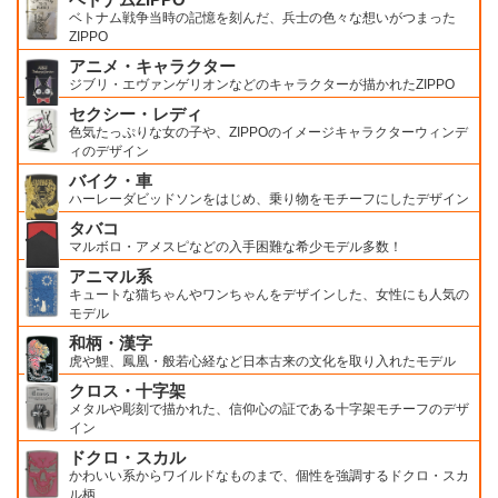
ベトナム戦争当時の記憶を刻んだ、兵士の色々な想いがつまった
ZIPPO
アニメ・キャラクター
ジブリ・エヴァンゲリオンなどのキャラクターが描かれたZIPPO
セクシー・レディ
色気たっぷりな女の子や、ZIPPOのイメージキャラクターウィンデ
ィのデザイン
バイク・車
ハーレーダビッドソンをはじめ、乗り物をモチーフにしたデザイン
タバコ
マルボロ・アメスピなどの入手困難な希少モデル多数！
アニマル系
キュートな猫ちゃんやワンちゃんをデザインした、女性にも人気の
モデル
和柄・漢字
虎や鯉、鳳凰・般若心経など日本古来の文化を取り入れたモデル
クロス・十字架
メタルや彫刻で描かれた、信仰心の証である十字架モチーフのデザ
イン
ドクロ・スカル
かわいい系からワイルドなものまで、個性を強調するドクロ・スカ
ル柄