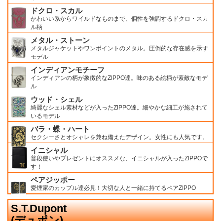
ドクロ・スカル
かわいい系からワイルドなものまで、個性を強調するドクロ・スカ
ル柄
メタル・ストーン
メタルジャケットやワンポイントのメタル。圧倒的な存在感を示す
モデル
インディアンモチーフ
インディアンの柄が象徴的なZIPPO達。味のある絵柄が素敵なモデ
ル
ウッド・シェル
綺麗なシェル素材などが入ったZIPPO達。細やかな細工が施されて
いるモデル
バラ・蝶・ハート
セクシーさとオシャレを兼ね備えたデザイン。女性にも人気です。
イニシャル
普段使いやプレゼントにオススメな、イニシャルが入ったZIPPOで
す！
ペアジッポー
愛煙家のカップル達必見！大切な人と一緒に持てるペアZIPPO
S.T.Dupont
(デュポン)