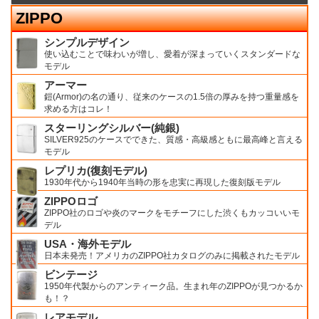
ZIPPO
シンプルデザイン
使い込むことで味わいが増し、愛着が深まっていくスタンダードな
モデル
アーマー
鎧(Armor)の名の通り、従来のケースの1.5倍の厚みを持つ重量感を
求める方はコレ！
スターリングシルバー(純銀)
SILVER925のケースでできた、質感・高級感ともに最高峰と言える
モデル
レプリカ(復刻モデル)
1930年代から1940年当時の形を忠実に再現した復刻版モデル
ZIPPOロゴ
ZIPPO社のロゴや炎のマークをモチーフにした渋くもカッコいいモ
デル
USA・海外モデル
日本未発売！アメリカのZIPPO社カタログのみに掲載されたモデル
ビンテージ
1950年代製からのアンティーク品。生まれ年のZIPPOが見つかるか
も！？
レアモデル