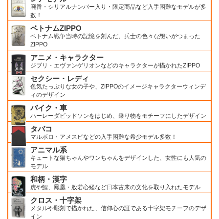
廃番・シリアルナンバー入り・限定商品など入手困難なモデルが多
数！
ベトナムZIPPO
ベトナム戦争当時の記憶を刻んだ、兵士の色々な想いがつまった
ZIPPO
アニメ・キャラクター
ジブリ・エヴァンゲリオンなどのキャラクターが描かれたZIPPO
セクシー・レディ
色気たっぷりな女の子や、ZIPPOのイメージキャラクターウィンデ
ィのデザイン
バイク・車
ハーレーダビッドソンをはじめ、乗り物をモチーフにしたデザイン
タバコ
マルボロ・アメスピなどの入手困難な希少モデル多数！
アニマル系
キュートな猫ちゃんやワンちゃんをデザインした、女性にも人気の
モデル
和柄・漢字
虎や鯉、鳳凰・般若心経など日本古来の文化を取り入れたモデル
クロス・十字架
メタルや彫刻で描かれた、信仰心の証である十字架モチーフのデザ
イン