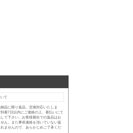
ついて
誤納品に限り返品、交換対応いたしま
ご到着7日以内にご連絡の上、着払いにて
品して下さい。お客様都合での返品はお
ません。また事前連絡を頂いていない返
取れませんので、あらかじめご了承くだ