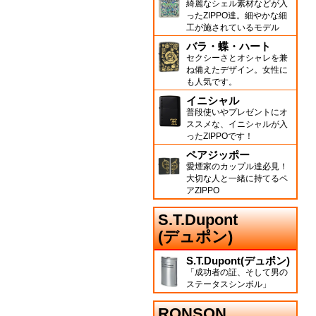
綺麗なシェル素材などが入
ったZIPPO達。細やかな細
工が施されているモデル
バラ・蝶・ハート
セクシーさとオシャレを兼
ね備えたデザイン。女性に
も人気です。
イニシャル
普段使いやプレゼントにオ
ススメな、イニシャルが入
ったZIPPOです！
ペアジッポー
愛煙家のカップル達必見！
大切な人と一緒に持てるペ
アZIPPO
S.T.Dupont
(デュポン)
S.T.Dupont(デュポン)
「成功者の証、そして男の
ステータスシンボル」
RONSON