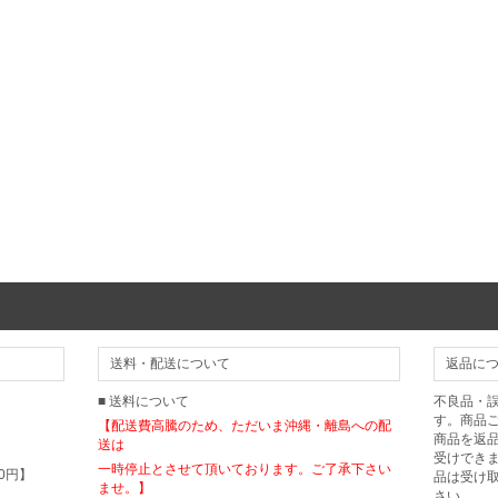
送料・配送について
返品に
■ 送料について
不良品・
す。商品
【配送費高騰のため、ただいま沖縄・離島への配
商品を返
送は
受けでき
一時停止とさせて頂いております。ご了承下さい
0円】
品は受け
ませ。】
さい。