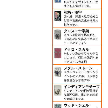
ちゃんをデザインした、女
性にも人気のモデル
和柄・漢字
虎や鯉、鳳凰・般若心経な
ど日本古来の文化を取り入
れたモデル
クロス・十字架
メタルや彫刻で描かれた、
信仰心の証である十字架モ
チーフのデザイン
ドクロ・スカル
かわいい系からワイルドな
ものまで、個性を強調する
ドクロ・スカル柄
メタル・ストーン
メタルジャケットやワンポ
イントのメタル。圧倒的な
存在感を示すモデル
インディアンモチーフ
インディアンの柄が象徴的
なZIPPO達。味のある絵柄
が素敵なモデル
ウッド・シェル