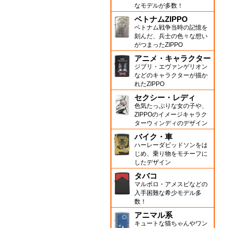
なモデルが多数！
ベトナムZIPPO
ベトナム戦争当時の記憶を
刻んだ、兵士の色々な想い
がつまったZIPPO
アニメ・キャラクター
ジブリ・エヴァンゲリオン
などのキャラクターが描か
れたZIPPO
セクシー・レディ
色気たっぷりな女の子や、
ZIPPOのイメージキャラク
ターウィンディのデザイン
バイク・車
ハーレーダビッドソンをは
じめ、乗り物をモチーフに
したデザイン
タバコ
マルボロ・アメスピなどの
入手困難な希少モデル多
数！
アニマル系
キュートな猫ちゃんやワン