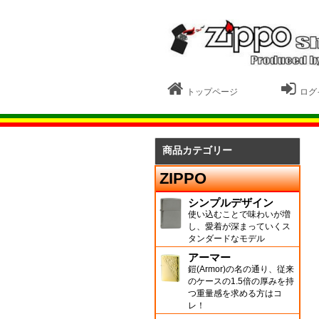
トップページ
ログ
商品カテゴリー
ZIPPO
シンプルデザイン
使い込むことで味わいが増
し、愛着が深まっていくス
タンダードなモデル
アーマー
鎧(Armor)の名の通り、従来
のケースの1.5倍の厚みを持
つ重量感を求める方はコ
レ！