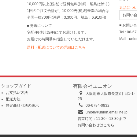
10,000円以上(税抜)で送料無料(沖縄・離島は除く)
返品につ
1回のご注文合計が、10,000円(税抜)未満の場合は
お問い
全国一律700円(沖縄：3,300円、離島：6,910円)
■ お問い
■ 発送について
Tel : 06-6
宅配便(佐川急便)にてお届けします。
Mail : uni
お届けの時間帯を指定していただけます。
送料・配送についての詳細はこちら
ショップガイド
有限会社ユニオン
お支払い方法
大阪府東大阪市長堂3丁目1-1-
25
配送方法
特定商取引法の表示
06-6784-0832
union@union.email.ne.jp
営業時間：11:30～18:30まで
お問い合わせはこちら