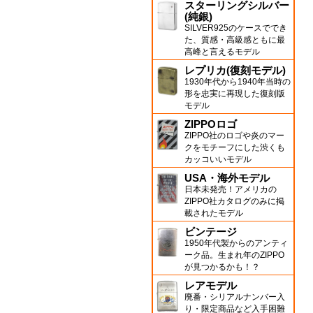
スターリングシルバー
(純銀)
SILVER925のケースででき
た、質感・高級感ともに最
高峰と言えるモデル
レプリカ(復刻モデル)
1930年代から1940年当時の
形を忠実に再現した復刻版
モデル
ZIPPOロゴ
ZIPPO社のロゴや炎のマー
クをモチーフにした渋くも
カッコいいモデル
USA・海外モデル
日本未発売！アメリカの
ZIPPO社カタログのみに掲
載されたモデル
ビンテージ
1950年代製からのアンティ
ーク品。生まれ年のZIPPO
が見つかるかも！？
レアモデル
廃番・シリアルナンバー入
り・限定商品など入手困難